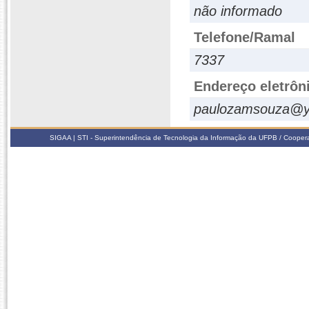
não informado
Telefone/Ramal
7337
Endereço eletrôn
paulozamsouza@y
SIGAA | STI - Superintendência de Tecnologia da Informação da UFPB / Coope