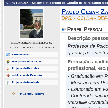
UFPB ›
SIGAA - Sistema Integrado de Gestão de Atividades Ac
Paulo Cesar Za
DPSI - CCHLA - D
Perfil Pessoal
Descrição pessoa
PAULO CESAR ZAMBRONI DE SOUZA
Professor de Psico
CCHLA - DEPARTAMENTO DE PSICOLOGIA
graduação, mestra
Perfil Pessoal
Formação acadêmi
Disciplinas Ministradas
profissional, etc.
Projetos de Pesquisa
- Graduação em Ps
Atividades de Extensão
- Mestrado em Psi
Projetos de Monitoria
- Doutorado em Ps
Ir ao Menu Principal
- Doutorado sandui
Marseille Universit