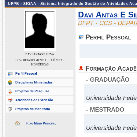
UFPB ›
SIGAA - Sistema Integrado de Gestão de Atividades Ac
Davi Antas E Si
DFPT - CCS - DEP
Perfil Pessoal
DAVI ANTAS E SILVA
CCS - DEPARTAMENTO DE CIÊNCIAS
BIOMÉDICAS
Formação Acadê
Perfil Pessoal
- GRADUAÇÃO
Disciplinas Ministradas
Projetos de Pesquisa
Universidade Fede
Atividades de Extensão
- MESTRADO
Projetos de Monitoria
Ir ao Menu Principal
Universidade Fede