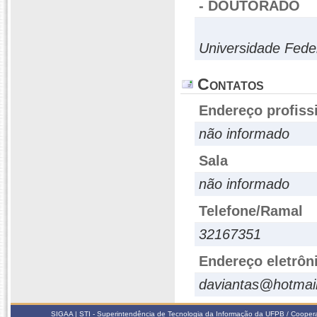
- DOUTORADO
Universidade Fede
Contatos
Endereço profiss
não informado
Sala
não informado
Telefone/Ramal
32167351
Endereço eletrôn
daviantas@hotmai
SIGAA | STI - Superintendência de Tecnologia da Informação da UFPB / Coope