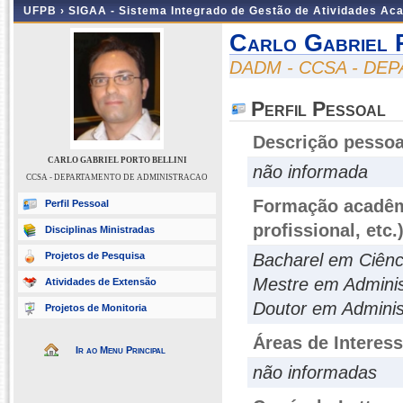
UFPB ›
SIGAA - Sistema Integrado de Gestão de Atividades Ac
Carlo Gabriel P
DADM - CCSA - DE
Perfil Pessoal
Descrição pessoa
CARLO GABRIEL PORTO BELLINI
não informada
CCSA - DEPARTAMENTO DE ADMINISTRACAO
Formação acadêmi
Perfil Pessoal
profissional, etc.
Disciplinas Ministradas
Projetos de Pesquisa
Bacharel em Ciên
Mestre em Admini
Atividades de Extensão
Doutor em Admini
Projetos de Monitoria
Áreas de Interes
Ir ao Menu Principal
não informadas