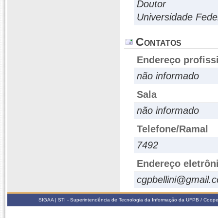
Doutor
Universidade Fede
Contatos
Endereço profiss
não informado
Sala
não informado
Telefone/Ramal
7492
Endereço eletrôn
cgpbellini@gmail.
SIGAA | STI - Superintendência de Tecnologia da Informação da UFPB / Coope