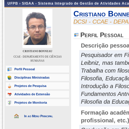
UFPB ›
SIGAA - Sistema Integrado de Gestão de Atividades Ac
Cristiano Bonn
DCSI - CCAE - DE
Perfil Pessoal
Descrição pessoa
CRISTIANO BONNEAU
Pesquisador em Fi
CCAE - DEPARTAMENTO DE CIÊNCIAS
HUMANAS
Leibniz, mas tamb
Perfil Pessoal
Trabalha com filo
Filosofia, Educaçã
Disciplinas Ministradas
Introdução a Filoso
Projetos de Pesquisa
Fundamentos Antrop
Atividades de Extensão
Filosofia da Educ
Projetos de Monitoria
Formação acadêmi
Ir ao Menu Principal
profissional, etc.