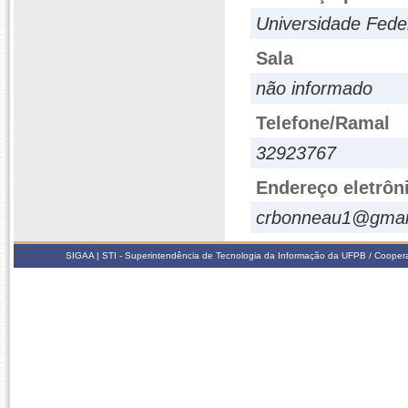
Universidade Feder
Sala
não informado
Telefone/Ramal
32923767
Endereço eletrôn
crbonneau1@gmai
SIGAA | STI - Superintendência de Tecnologia da Informação da UFPB / Coope