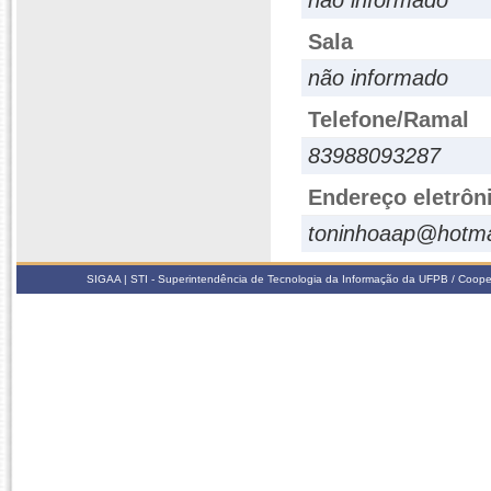
não informado
Sala
não informado
Telefone/Ramal
83988093287
Endereço eletrôn
toninhoaap@hotma
SIGAA | STI - Superintendência de Tecnologia da Informação da UFPB / Coope