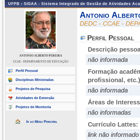
UFPB ›
SIGAA - Sistema Integrado de Gestão de Atividades Ac
Antonio Albert
DEDC - CCAE - D
Perfil Pessoal
Descrição pessoa
ANTONIO ALBERTO PEREIRA
não informada
CCAE - DEPARTAMENTO DE EDUCAÇÃO
Formação acadêmi
Perfil Pessoal
profissional, etc.
Disciplinas Ministradas
Projetos de Pesquisa
não informada
Atividades de Extensão
Áreas de Interes
Projetos de Monitoria
não informadas
Ir ao Menu Principal
Currículo Lattes:
link não informado