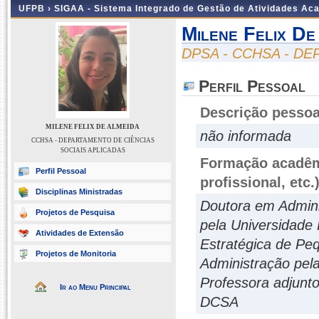
UFPB ›
SIGAA - Sistema Integrado de Gestão de Atividades Ac
Milene Felix De
DPSA - CCHSA - D
Perfil Pessoal
Descrição pessoa
MILENE FELIX DE ALMEIDA
não informada
CCHSA - DEPARTAMENTO DE CIÊNCIAS
SOCIAIS APLICADAS
Formação acadêmi
Perfil Pessoal
profissional, etc.
Disciplinas Ministradas
Doutora em Admin
Projetos de Pesquisa
pela Universidade
Atividades de Extensão
Estratégica de P
Projetos de Monitoria
Administração pel
Professora adjunt
Ir ao Menu Principal
DCSA