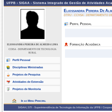
UFPB ›
SIGAA - Sistema Integrado de Gestão de Atividades Ac
Eliossandra Pereira De Alm
DTRU - CCHSA - DEPARTAMENTO D
Perfil Pessoal
Formação Acadêmica
ELIOSSANDRA PEREIRA DE ALMEIDA LIMA
CCHSA - DEPARTAMENTO DE TECNOLOGIA
RURAL
Perfil Pessoal
Disciplinas Ministradas
Projetos de Pesquisa
Atividades de Extensão
Projetos de Monitoria
Ir ao Menu Principal
SIGAA | STI - Superintendência de Tecnologia da Informação da UFPB / Coope