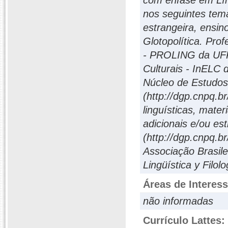
com ênfase em Lín
nos seguintes tem
estrangeira, ensino
Glotopolítica. Pr
- PROLING da UFPB 
Culturais - InELC
Núcleo de Estudos
(http://dgp.cnpq.b
linguísticas, mate
adicionais e/ou es
(http://dgp.cnpq.
Associação Brasile
Lingüística y Filo
Áreas de Interes
não informadas
Currículo Lattes: