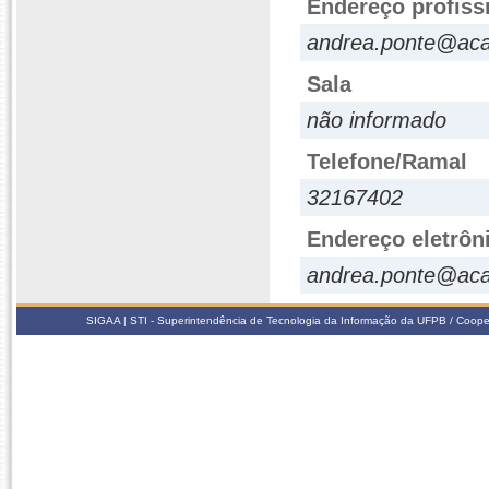
Endereço profiss
andrea.ponte@aca
Sala
não informado
Telefone/Ramal
32167402
Endereço eletrôn
andrea.ponte@aca
SIGAA | STI - Superintendência de Tecnologia da Informação da UFPB / Coope