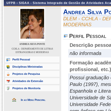
UFPB ›
SIGAA - Sistema Integrado de Gestão de Atividades Ac
Andrea Silva P
DLEM - CCHLA - D
MODERNAS
Perfil Pessoal
Descrição pessoa
ANDREA SILVA PONTE
CCHLA - DEPARTAMENTO DE LETRAS
não informada
ESTRANGEIRAS E MODERNAS
Perfil Pessoal
Formação acadêmi
Disciplinas Ministradas
profissional, etc.
Projetos de Pesquisa
Possui graduação 
Atividades de Extensão
Paulo (1997), mes
Projetos de Monitoria
Espanhola e Liter
Universidade de S
Ir ao Menu Principal
Universidade Feder