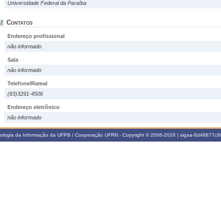
Universidade Federal da Paraíba
Contatos
Endereço profissional
não informado
Sala
não informado
Telefone/Ramal
(83)3291-4506
Endereço eletrônico
não informado
nologia da Informação da UFPB / Cooperação UFRN - Copyright © 2006-2026 | sigaa-6d48877c66