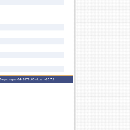
-nlpxt.sigaa-6d48877c66-nlpxt |
v26.7.8