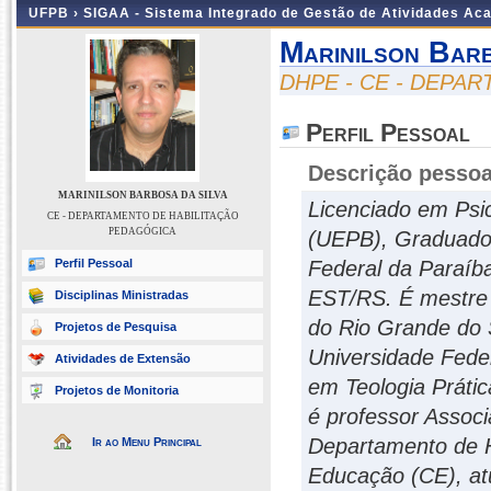
UFPB ›
SIGAA - Sistema Integrado de Gestão de Atividades Ac
Marinilson Bar
DHPE - CE - DEPA
Perfil Pessoal
Descrição pessoa
MARINILSON BARBOSA DA SILVA
Licenciado em Psic
CE - DEPARTAMENTO DE HABILITAÇÃO
PEDAGÓGICA
(UEPB), Graduado
Perfil Pessoal
Federal da Paraíb
EST/RS. É mestre 
Disciplinas Ministradas
do Rio Grande do
Projetos de Pesquisa
Universidade Fede
Atividades de Extensão
em Teologia Práti
Projetos de Monitoria
é professor Assoc
Departamento de H
Ir ao Menu Principal
Educação (CE), a