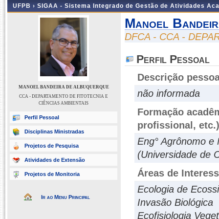
UFPB ›
SIGAA - Sistema Integrado de Gestão de Atividades Ac
Manoel Bandeir
DFCA - CCA - DEPA
Perfil Pessoal
Descrição pessoa
MANOEL BANDEIRA DE ALBUQUERQUE
não informada
CCA - DEPARTAMENTO DE FITOTECNIA E
CIÊNCIAS AMBIENTAIS
Formação acadêmi
Perfil Pessoal
profissional, etc.
Disciplinas Ministradas
Eng° Agrônomo e M
Projetos de Pesquisa
(Universidade de C
Atividades de Extensão
Áreas de Interes
Projetos de Monitoria
Ecologia de Ecoss
Ir ao Menu Principal
Invasão Biológica
Ecofisiologia Veget