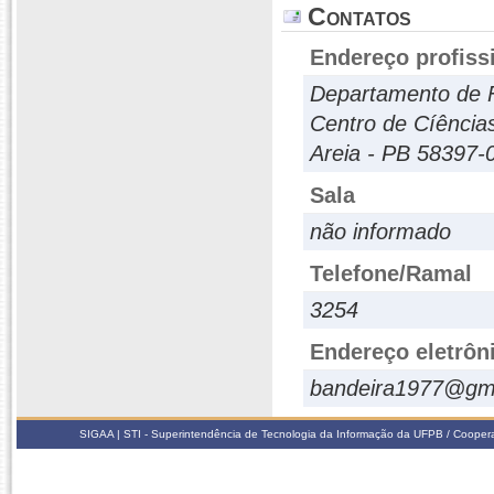
Contatos
Endereço profiss
Departamento de F
Centro de Cíências
Areia - PB 58397-
Sala
não informado
Telefone/Ramal
3254
Endereço eletrôn
bandeira1977@gm
SIGAA | STI - Superintendência de Tecnologia da Informação da UFPB / Coope