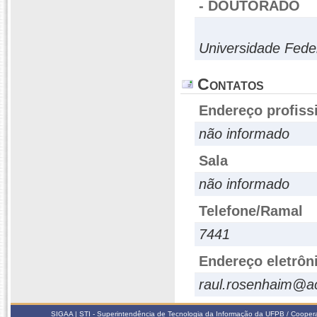
- DOUTORADO
Universidade Fede
Contatos
Endereço profiss
não informado
Sala
não informado
Telefone/Ramal
7441
Endereço eletrôn
raul.rosenhaim@a
SIGAA | STI - Superintendência de Tecnologia da Informação da UFPB / Coope