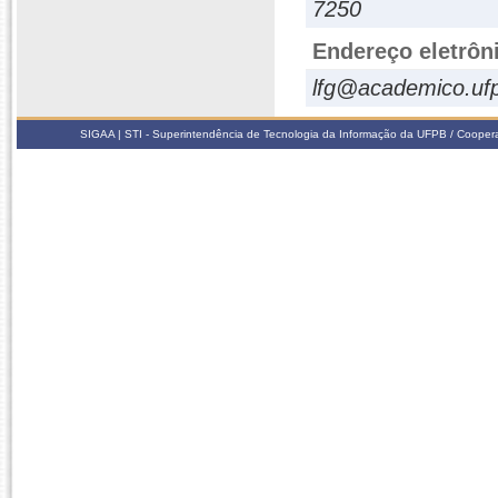
7250
Endereço eletrôn
lfg@academico.ufp
SIGAA | STI - Superintendência de Tecnologia da Informação da UFPB / Coope