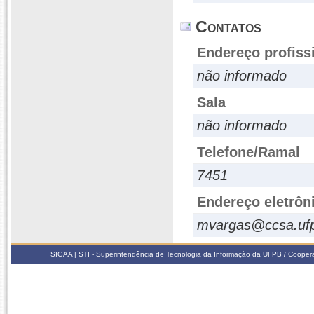
Contatos
Endereço profiss
não informado
Sala
não informado
Telefone/Ramal
7451
Endereço eletrôn
mvargas@ccsa.ufp
SIGAA | STI - Superintendência de Tecnologia da Informação da UFPB / Coope