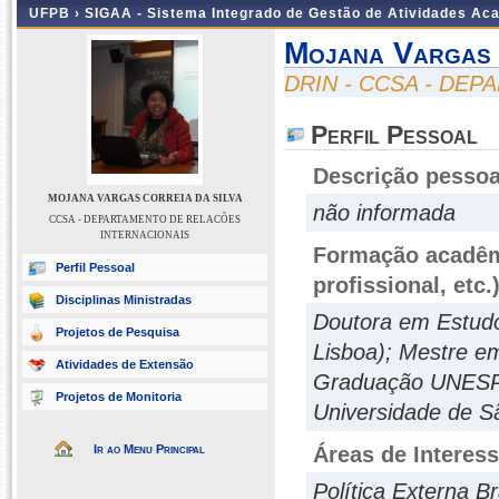
UFPB ›
SIGAA - Sistema Integrado de Gestão de Atividades Ac
Mojana Vargas 
DRIN - CCSA - DE
Perfil Pessoal
Descrição pessoa
MOJANA VARGAS CORREIA DA SILVA
não informada
CCSA - DEPARTAMENTO DE RELACÕES
INTERNACIONAIS
Formação acadêmi
Perfil Pessoal
profissional, etc.
Disciplinas Ministradas
Doutora em Estudos
Projetos de Pesquisa
Lisboa); Mestre e
Atividades de Extensão
Graduação UNESP/
Projetos de Monitoria
Universidade de S
Ir ao Menu Principal
Áreas de Interes
Política Externa Br