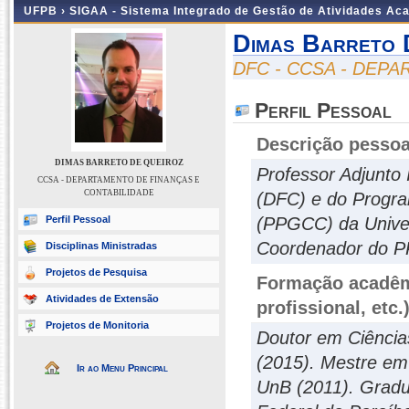
UFPB ›
SIGAA - Sistema Integrado de Gestão de Atividades Ac
Dimas Barreto 
DFC - CCSA - DEP
Perfil Pessoal
Descrição pessoa
DIMAS BARRETO DE QUEIROZ
Professor Adjunto
CCSA - DEPARTAMENTO DE FINANÇAS E
CONTABILIDADE
(DFC) e do Progr
Perfil Pessoal
(PPGCC) da Univer
Coordenador do 
Disciplinas Ministradas
Projetos de Pesquisa
Formação acadêmi
Atividades de Extensão
profissional, etc.
Projetos de Monitoria
Doutor em Ciências
(2015). Mestre em 
Ir ao Menu Principal
UnB (2011). Gradu