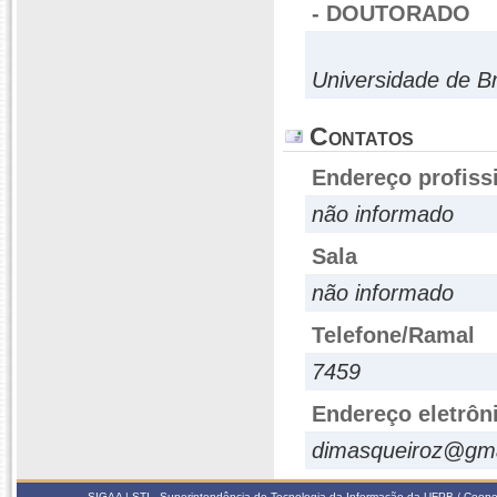
- DOUTORADO
Universidade de Br
Contatos
Endereço profiss
não informado
Sala
não informado
Telefone/Ramal
7459
Endereço eletrôn
dimasqueiroz@gma
SIGAA | STI - Superintendência de Tecnologia da Informação da UFPB / Coope