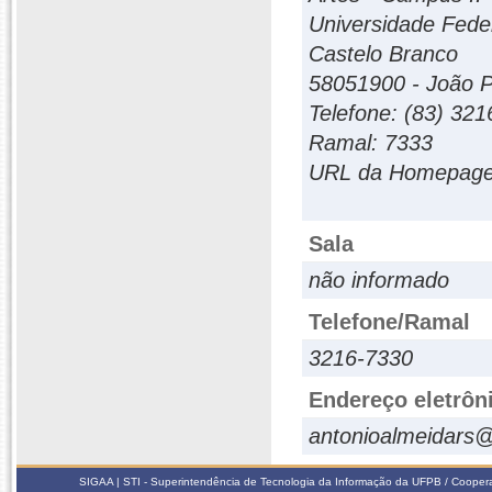
Universidade Fede
Castelo Branco
58051900 - João P
Telefone: (83) 32
Ramal: 7333
URL da Homepage: 
Sala
não informado
Telefone/Ramal
3216-7330
Endereço eletrôn
antonioalmeidars
SIGAA | STI - Superintendência de Tecnologia da Informação da UFPB / Coope