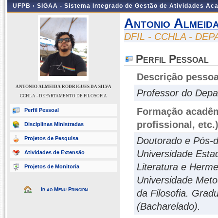
UFPB ›
SIGAA - Sistema Integrado de Gestão de Atividades Ac
Antonio Almeida
DFIL - CCHLA - DE
Perfil Pessoal
Descrição pessoa
ANTONIO ALMEIDA RODRIGUES DA SILVA
Professor do Depa
CCHLA - DEPARTAMENTO DE FILOSOFIA
Formação acadêmi
Perfil Pessoal
profissional, etc.
Disciplinas Ministradas
Projetos de Pesquisa
Doutorado e Pós-do
Universidade Esta
Atividades de Extensão
Literatura e Herme
Projetos de Monitoria
Universidade Meto
Ir ao Menu Principal
da Filosofia. Grad
(Bacharelado).