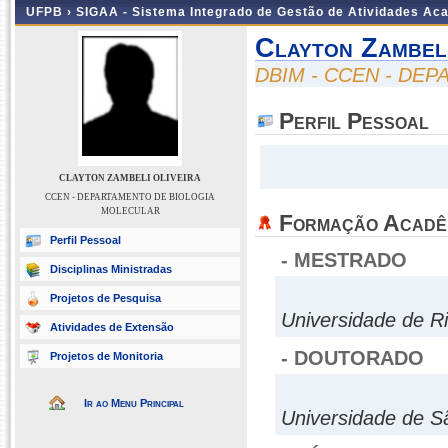
UFPB ›
SIGAA - Sistema Integrado de Gestão de Atividades Ac
Clayton Zambeli
DBIM - CCEN - DE
Perfil Pessoal
CLAYTON ZAMBELI OLIVEIRA
CCEN - DEPARTAMENTO DE BIOLOGIA
MOLECULAR
Formação Acadê
Perfil Pessoal
- MESTRADO
Disciplinas Ministradas
Projetos de Pesquisa
Universidade de Ri
Atividades de Extensão
- DOUTORADO
Projetos de Monitoria
Ir ao Menu Principal
Universidade de S