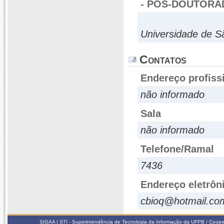
- PÓS-DOUTORA
Universidade de S
Contatos
Endereço profiss
não informado
Sala
não informado
Telefone/Ramal
7436
Endereço eletrôn
cbioq@hotmail.co
SIGAA | STI - Superintendência de Tecnologia da Informação da UFPB / Coope