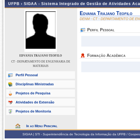
UFPB ›
SIGAA - Sistema Integrado de Gestão de Atividades Ac
Edvania Trajano Teofilo
DENM - CT - DEPARTAMENTO DE EN
Perfil Pessoal
Formação Acadêmica
EDVANIA TRAJANO TEOFILO
CT - DEPARTAMENTO DE ENGENHARIA DE
MATERIAIS
Perfil Pessoal
Disciplinas Ministradas
Projetos de Pesquisa
Atividades de Extensão
Projetos de Monitoria
Ir ao Menu Principal
SIGAA | STI - Superintendência de Tecnologia da Informação da UFPB / Coope