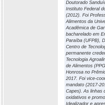
Doutorado Sanduích
Instituto Federal
(2012). Foi Profe
Alimentos da Univ
Acadêmica de Gara
bacharelado em En
Paraíba (UFPB), D
Centro de Tecnolog
permanente crede
Tecnologia Agroal
de Alimentos (PP
Honrosa no Prêmio
2017. Foi vice-co
mandato (2017-201
Capes). As linhas
oxidativos e prom
Idealizador e apre