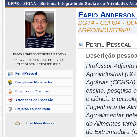
UFPB ›
SIGAA - Sistema Integrado de Gestão de Atividades Ac
Fabio Anderson 
DGTA - CCHSA - D
AGROINDUSTRIAL
Perfil Pessoal
Descrição pessoa
FABIO ANDERSON PEREIRA DA SILVA
CCHSA - DEPARTAMENTO DE GESTÃO E
Professor Adjunto
TECNOLOGIA AGROINDUSTRIAL
Agroindustrial (D
Perfil Pessoal
Agrárias (CCHSA) 
Disciplinas Ministradas
ensino, pesquisa e
Projetos de Pesquisa
e ciência e tecnol
Atividades de Extensão
Engenharia de Ali
Projetos de Monitoria
Agroalimentar pel
de Alimentos tamb
Ir ao Menu Principal
de Extremadura (