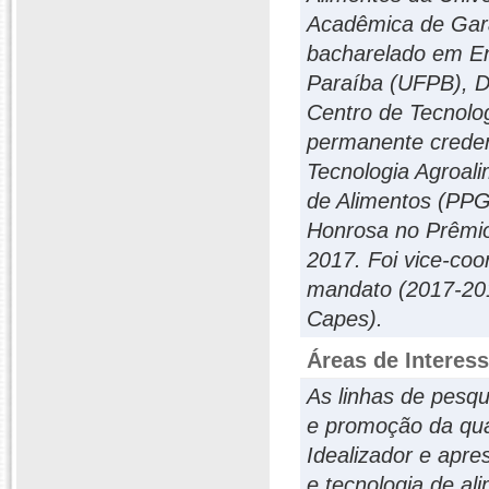
Acadêmica de Gara
bacharelado em En
Paraíba (UFPB), D
Centro de Tecnolog
permanente crede
Tecnologia Agroal
de Alimentos (PP
Honrosa no Prêmio
2017. Foi vice-co
mandato (2017-201
Capes).
Áreas de Interes
As linhas de pesq
e promoção da qua
Idealizador e apre
e tecnologia de al