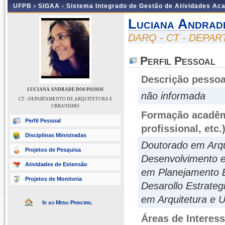
UFPB ›
SIGAA - Sistema Integrado de Gestão de Atividades Ac
Luciana Andrad
DARQ - CT - DEPA
Perfil Pessoal
Descrição pessoa
LUCIANA ANDRADE DOS PASSOS
não informada
CT - DEPARTAMENTO DE ARQUITETURA E
URBANISMO
Formação acadêmi
Perfil Pessoal
profissional, etc.
Disciplinas Ministradas
Doutorado em Arq
Projetos de Pesquisa
Desenvolvimento 
Atividades de Extensão
em Planejamento E
Projetos de Monitoria
Desarollo Estrate
em Arquitetura e 
Ir ao Menu Principal
Áreas de Interes