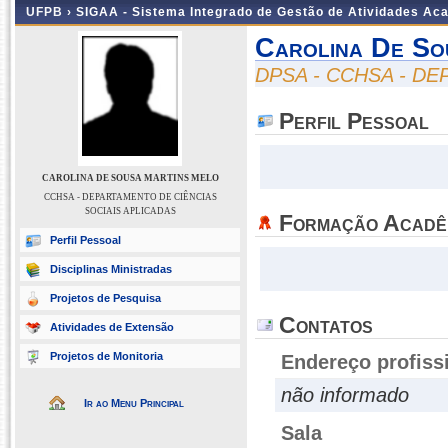
UFPB ›
SIGAA - Sistema Integrado de Gestão de Atividades Ac
Carolina De So
DPSA - CCHSA - D
Perfil Pessoal
CAROLINA DE SOUSA MARTINS MELO
CCHSA - DEPARTAMENTO DE CIÊNCIAS
SOCIAIS APLICADAS
Formação Acadê
Perfil Pessoal
Disciplinas Ministradas
Projetos de Pesquisa
Contatos
Atividades de Extensão
Projetos de Monitoria
Endereço profiss
não informado
Ir ao Menu Principal
Sala