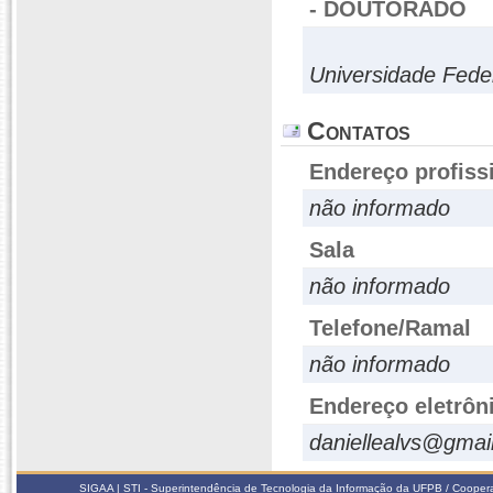
- DOUTORADO
Universidade Fede
Contatos
Endereço profiss
não informado
Sala
não informado
Telefone/Ramal
não informado
Endereço eletrôn
daniellealvs@gmai
SIGAA | STI - Superintendência de Tecnologia da Informação da UFPB / Coope