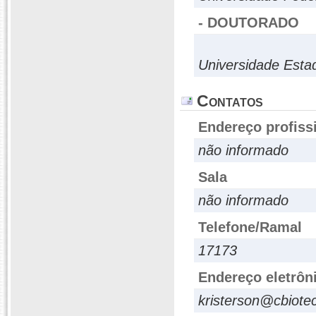
- DOUTORADO
Universidade Esta
Contatos
Endereço profiss
não informado
Sala
não informado
Telefone/Ramal
17173
Endereço eletrôn
kristerson@cbiotec