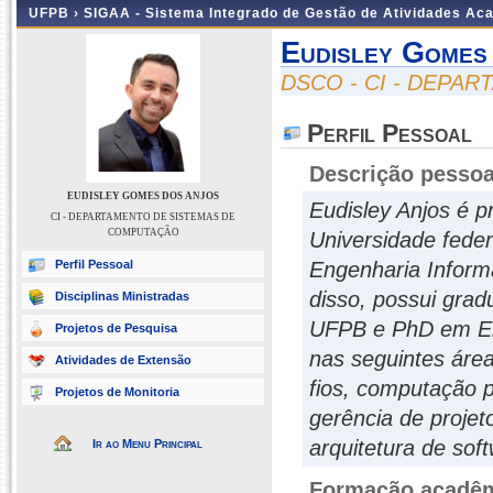
UFPB ›
SIGAA - Sistema Integrado de Gestão de Atividades Ac
Eudisley Gomes
DSCO - CI - DEPA
Perfil Pessoal
Descrição pessoa
EUDISLEY GOMES DOS ANJOS
Eudisley Anjos é p
CI - DEPARTAMENTO DE SISTEMAS DE
COMPUTAÇÃO
Universidade feder
Perfil Pessoal
Engenharia Informá
disso, possui gra
Disciplinas Ministradas
UFPB e PhD em En
Projetos de Pesquisa
nas seguintes áre
Atividades de Extensão
fios, computação 
Projetos de Monitoria
gerência de projet
arquitetura de sof
Ir ao Menu Principal
Formação acadêmi