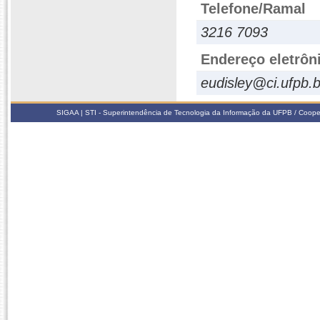
Telefone/Ramal
3216 7093
Endereço eletrôn
eudisley@ci.ufpb.b
SIGAA | STI - Superintendência de Tecnologia da Informação da UFPB / Coope