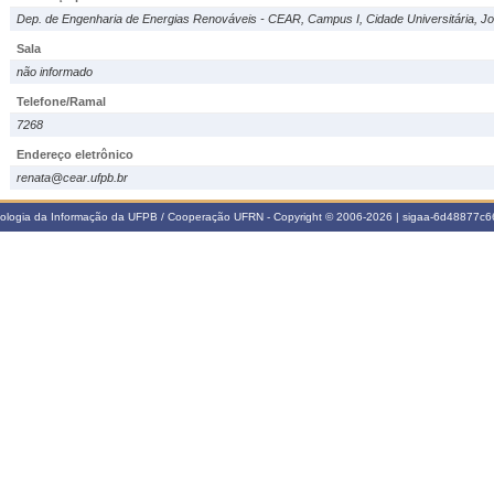
Dep. de Engenharia de Energias Renováveis - CEAR, Campus I, Cidade Universitária, Jo
Sala
não informado
Telefone/Ramal
7268
Endereço eletrônico
renata@cear.ufpb.br
nologia da Informação da UFPB / Cooperação UFRN - Copyright © 2006-2026 | sigaa-6d48877c66