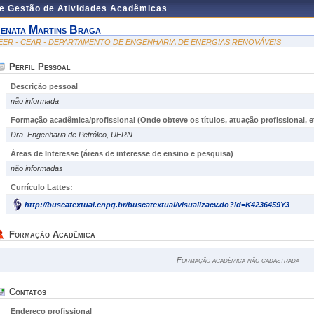
de Gestão de Atividades Acadêmicas
enata Martins Braga
EER - CEAR - DEPARTAMENTO DE ENGENHARIA DE ENERGIAS RENOVÁVEIS
Perfil Pessoal
Descrição pessoal
não informada
Formação acadêmica/profissional (Onde obteve os títulos, atuação profissional, et
Dra. Engenharia de Petróleo, UFRN.
Áreas de Interesse
(áreas de interesse de ensino e pesquisa)
não informadas
Currículo Lattes:
http://buscatextual.cnpq.br/buscatextual/visualizacv.do?id=K4236459Y3
Formação Acadêmica
Formação acadêmica não cadastrada
Contatos
Endereço profissional