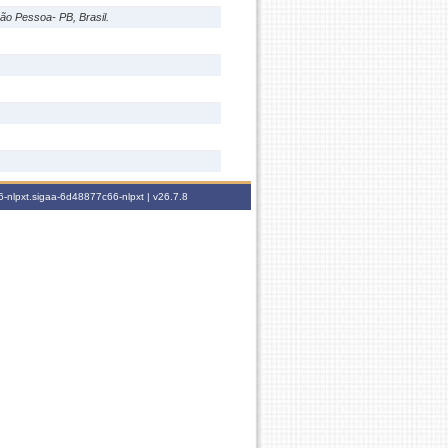
ão Pessoa- PB, Brasil.
-nlpxt.sigaa-6d48877c66-nlpxt |
v26.7.8