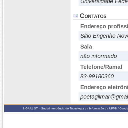
Universidade Fede
Contatos
Endereço profiss
Sitio Engenho No
Sala
não informado
Telefone/Ramal
83-99180360
Endereço eletrôn
poetagilmar@gmai
SIGAA | STI - Superintendência de Tecnologia da Informação da UFPB / Coope