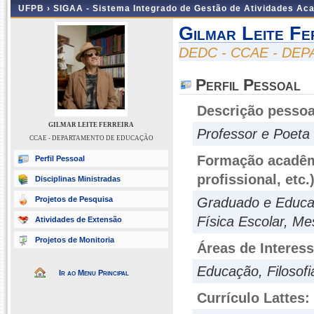
UFPB ›
SIGAA - Sistema Integrado de Gestão de Atividades Ac
Gilmar Leite Fe
DEDC - CCAE - D
Perfil Pessoal
Descrição pessoa
GILMAR LEITE FERREIRA
Professor e Poeta
CCAE - DEPARTAMENTO DE EDUCAÇÃO
Formação acadêmi
Perfil Pessoal
profissional, etc.
Disciplinas Ministradas
Projetos de Pesquisa
Graduado e Educa
Física Escolar, M
Atividades de Extensão
Projetos de Monitoria
Áreas de Interes
Educação, Filosofia
Ir ao Menu Principal
Currículo Lattes: