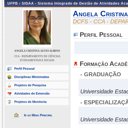
UFPB ›
SIGAA - Sistema Integrado de Gestão de Atividades Ac
Angela Cristina
DCFS - CCA - DEP
Perfil Pessoal
ANGELA CRISTINA ALVES ALBINO
CCA - DEPARTAMENTO DE CIÊNCIAS
FUNDAMENTAIS E SOCIAIS
Formação Acadê
Perfil Pessoal
- GRADUAÇÃO
Disciplinas Ministradas
Projetos de Pesquisa
Universidade Esta
Atividades de Extensão
- ESPECIALIZAÇ
Projetos de Monitoria
Ir ao Menu Principal
Universidade Esta