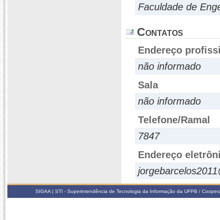
Faculdade de Enge
Contatos
Endereço profiss
não informado
Sala
não informado
Telefone/Ramal
7847
Endereço eletrôn
jorgebarcelos201
SIGAA | STI - Superintendência de Tecnologia da Informação da UFPB / Coope