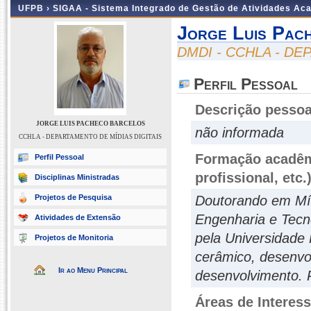
UFPB ›
SIGAA - Sistema Integrado de Gestão de Atividades Ac
Jorge Luis Pac
DMDI - CCHLA - DE
Perfil Pessoal
Descrição pessoa
JORGE LUIS PACHECO BARCELOS
não informada
CCHLA - DEPARTAMENTO DE MÍDIAS DIGITAIS
Formação acadêmi
Perfil Pessoal
profissional, etc.
Disciplinas Ministradas
Projetos de Pesquisa
Doutorando em Míd
Engenharia e Tecn
Atividades de Extensão
pela Universidade
Projetos de Monitoria
cerâmico, desenvo
Ir ao Menu Principal
desenvolvimento. 
Áreas de Interes