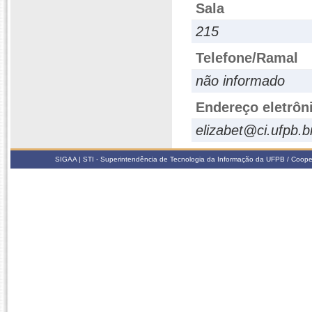
Sala
215
Telefone/Ramal
não informado
Endereço eletrôn
elizabet@ci.ufpb.b
SIGAA | STI - Superintendência de Tecnologia da Informação da UFPB / Coope