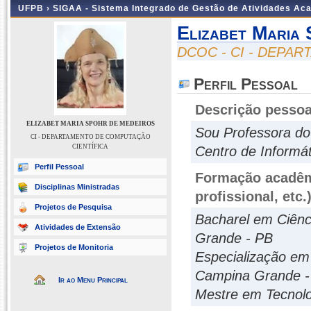
UFPB ›
SIGAA - Sistema Integrado de Gestão de Atividades Ac
Elizabet Maria
DCOC - CI - DEPA
Perfil Pessoal
Descrição pessoa
ELIZABET MARIA SPOHR DE MEDEIROS
Sou Professora do 
CI - DEPARTAMENTO DE COMPUTAÇÃO
CIENTÍFICA
Centro de Informát
Perfil Pessoal
Formação acadêmi
Disciplinas Ministradas
profissional, etc.
Projetos de Pesquisa
Bacharel em Ciên
Atividades de Extensão
Grande - PB
Projetos de Monitoria
Especialização em
Campina Grande -
Ir ao Menu Principal
Mestre em Tecnol