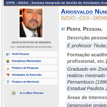
UFPB ›
SIGAA - Sistema Integrado de Gestão de Atividades Ac
Ariosvaldo Nun
DZOO - CCA - DEP
Perfil Pessoal
Descrição pessoa
ARIOSVALDO NUNES DE MEDEIROS
É professor Titul
CCA - DEPARTAMENTO DE ZOOTECNIA
Formação acadêmi
Perfil Pessoal
profissional, etc.
Disciplinas Ministradas
Projetos de Pesquisa
Graduado em Zoote
realizou mestrado
Atividades de Extensão
Pernambuco (1996)
Projetos de Monitoria
Estadual Paulista 
Ir ao Menu Principal
Áreas de Interes
Desenvolve projet