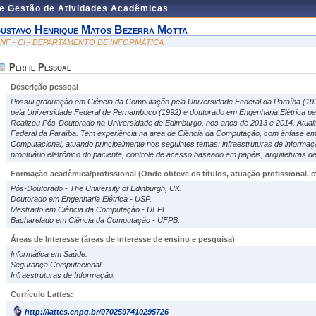
de Gestão de Atividades Acadêmicas
ustavo Henrique Matos Bezerra Motta
INF - CI - DEPARTAMENTO DE INFORMÁTICA
Perfil Pessoal
Descrição pessoal
Possui graduação em Ciência da Computação pela Universidade Federal da Paraíba (1
pela Universidade Federal de Pernambuco (1992) e doutorado em Engenharia Elétrica pe
Realizou Pós-Doutorado na Universidade de Edimburgo, nos anos de 2013 e 2014. Atualm
Federal da Paraíba. Tem experiência na área de Ciência da Computação, com ênfase e
Computacional, atuando principalmente nos seguintes temas: infraestruturas de informa
prontuário eletrônico do paciente, controle de acesso baseado em papéis, arquiteturas
Formação acadêmica/profissional (Onde obteve os títulos, atuação profissional, et
Pós-Doutorado - The University of Edinburgh, UK.
Doutorado em Engenharia Elétrica - USP.
Mestrado em Ciência da Computação - UFPE.
Bacharelado em Ciência da Computação - UFPB.
Áreas de Interesse
(áreas de interesse de ensino e pesquisa)
Informática em Saúde.
Segurança Computacional.
Infraestruturas de Informação.
Currículo Lattes:
http://lattes.cnpq.br/0702597410295726