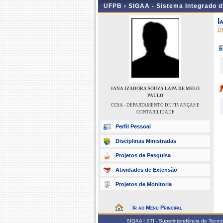
UFPB ›
SIGAA - Sistema Integrado 
I
D
IANA IZADORA SOUZA LAPA DE MELO
PAULO
CCSA - DEPARTAMENTO DE FINANÇAS E
CONTABILIDADE
Perfil Pessoal
Disciplinas Ministradas
Projetos de Pesquisa
Atividades de Extensão
Projetos de Monitoria
Ir ao Menu Principal
SIGAA | STI - Superintendência de Tecn