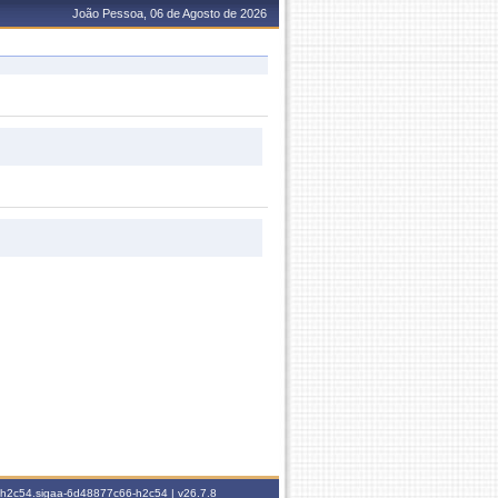
João Pessoa, 06 de Agosto de 2026
6-h2c54.sigaa-6d48877c66-h2c54 |
v26.7.8