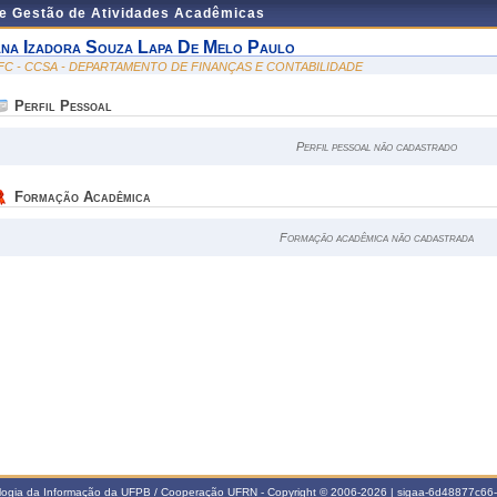
de Gestão de Atividades Acadêmicas
ana Izadora Souza Lapa De Melo Paulo
FC - CCSA - DEPARTAMENTO DE FINANÇAS E CONTABILIDADE
Perfil Pessoal
Perfil pessoal não cadastrado
Formação Acadêmica
Formação acadêmica não cadastrada
ologia da Informação da UFPB / Cooperação UFRN - Copyright © 2006-2026 | sigaa-6d48877c6