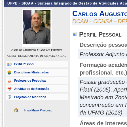
UFPB ›
SIGAA - Sistema Integrado de Gestão de Atividades Ac
Carlos Augusto
DCAN - CCHSA - D
Perfil Pessoal
Descrição pessoa
CARLOS AUGUSTO ALANIS CLEMENTE
Professor Adjunto
CCHSA - DEPARTAMENTO DE CIÊNCIA ANIMAL
Formação acadêmi
Perfil Pessoal
profissional, etc.
Disciplinas Ministradas
Projetos de Pesquisa
Possui graduação 
Piauí (2005), Ape
Atividades de Extensão
Mestrado em Zoote
Projetos de Monitoria
concentração em R
Ir ao Menu Principal
da UFMG (2013).
Áreas de Interes