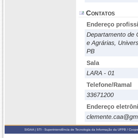
Contatos
Endereço profiss
Departamento de C
e Agrárias, Univer
PB
Sala
LARA - 01
Telefone/Ramal
33671200
Endereço eletrôn
clemente.caa@gm
SIGAA | STI - Superintendência de Tecnologia da Informação da UFPB / Coope