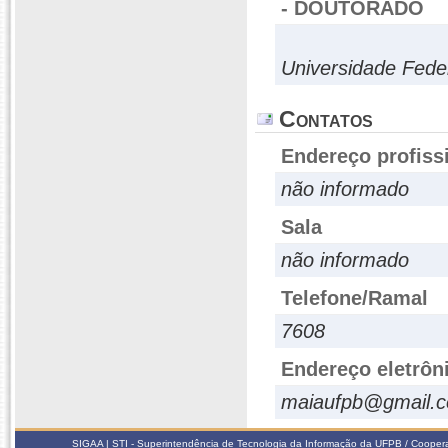
- DOUTORADO
Universidade Fede
Contatos
Endereço profiss
não informado
Sala
não informado
Telefone/Ramal
7608
Endereço eletrôn
maiaufpb@gmail.
SIGAA | STI - Superintendência de Tecnologia da Informação da UFPB / Coope