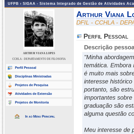
UFPB ›
SIGAA - Sistema Integrado de Gestão de Atividades Ac
Arthur Viana L
DFIL - CCHLA - DE
Perfil Pessoal
Descrição pessoa
ARTHUR VIANA LOPES
"Minha abordagem 
CCHLA - DEPARTAMENTO DE FILOSOFIA
temática. Embora nã
Perfil Pessoal
é muito mais sobre
Disciplinas Ministradas
interesse históric
Projetos de Pesquisa
portanto, são estr
Atividades de Extensão
importantes sobre 
Projetos de Monitoria
graduação são estr
alguma questão co
Ir ao Menu Principal
Meu interesse de 