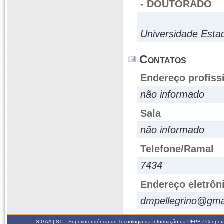
- DOUTORADO
Universidade Esta
Contatos
Endereço profiss
não informado
Sala
não informado
Telefone/Ramal
7434
Endereço eletrôn
dmpellegrino@gma
SIGAA | STI - Superintendência de Tecnologia da Informação da UFPB / Coope