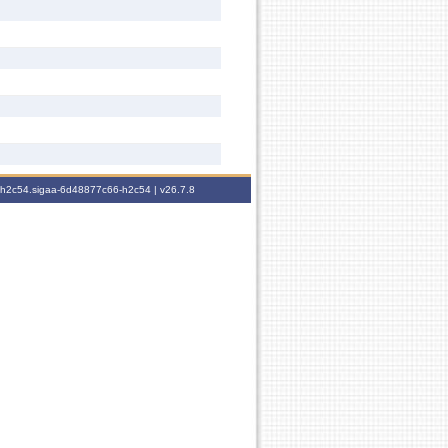
6-h2c54.sigaa-6d48877c66-h2c54 |
v26.7.8