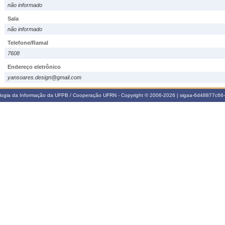
não informado
Sala
não informado
Telefone/Ramal
7608
Endereço eletrônico
yansoares.design@gmail.com
ologia da Informação da UFPB / Cooperação UFRN - Copyright © 2006-2026 | sigaa-6d48877c6