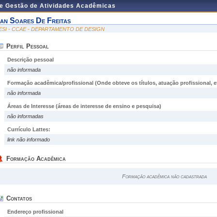
de Gestão de Atividades Acadêmicas
an Soares De Freitas
ESI - CCAE - DEPARTAMENTO DE DESIGN
Perfil Pessoal
Descrição pessoal
não informada
Formação acadêmica/profissional (Onde obteve os títulos, atuação profissional, et
não informada
Áreas de Interesse
(áreas de interesse de ensino e pesquisa)
não informadas
Currículo Lattes:
link não informado
Formação Acadêmica
Formação acadêmica não cadastrada
Contatos
Endereço profissional