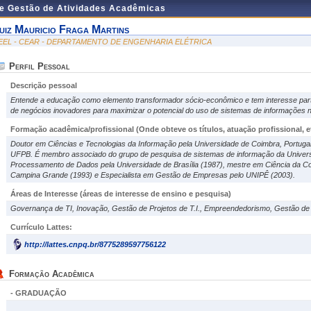
de Gestão de Atividades Acadêmicas
uiz Mauricio Fraga Martins
EEL - CEAR - DEPARTAMENTO DE ENGENHARIA ELÉTRICA
Perfil Pessoal
Descrição pessoal
Entende a educação como elemento transformador sócio-econômico e tem interesse par
de negócios inovadores para maximizar o potencial do uso de sistemas de informações 
Formação acadêmica/profissional (Onde obteve os títulos, atuação profissional, et
Doutor em Ciências e Tecnologias da Informação pela Universidade de Coimbra, Portugal,
UFPB. É membro associado do grupo de pesquisa de sistemas de informação da Univers
Processamento de Dados pela Universidade de Brasília (1987), mestre em Ciência da C
Campina Grande (1993) e Especialista em Gestão de Empresas pelo UNIPÊ (2003).
Áreas de Interesse
(áreas de interesse de ensino e pesquisa)
Governança de TI, Inovação, Gestão de Projetos de T.I., Empreendedorismo, Gestão de
Currículo Lattes:
http://lattes.cnpq.br/8775289597756122
Formação Acadêmica
- GRADUAÇÃO