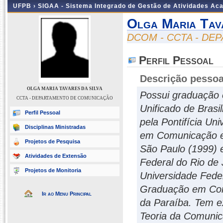
UFPB ›
SIGAA - Sistema Integrado de Gestão de Atividades Ac
Olga Maria Tav
DCOM - CCTA - D
Perfil Pessoal
Descrição pessoa
OLGA MARIA TAVARES DA SILVA
Possui graduação 
CCTA - DEPARTAMENTO DE COMUNICAÇÃO
Unificado de Bras
Perfil Pessoal
pela Pontifícia Un
Disciplinas Ministradas
em Comunicação e 
Projetos de Pesquisa
São Paulo (1999) 
Atividades de Extensão
Federal do Rio de 
Projetos de Monitoria
Universidade Fede
Graduação em Com
Ir ao Menu Principal
da Paraíba. Tem e
Teoria da Comunic