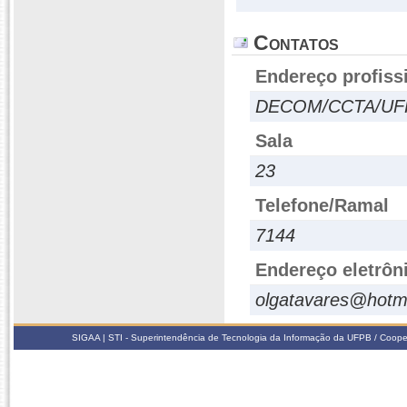
Contatos
Endereço profiss
DECOM/CCTA/UF
Sala
23
Telefone/Ramal
7144
Endereço eletrôn
olgatavares@hotm
SIGAA | STI - Superintendência de Tecnologia da Informação da UFPB / Coope