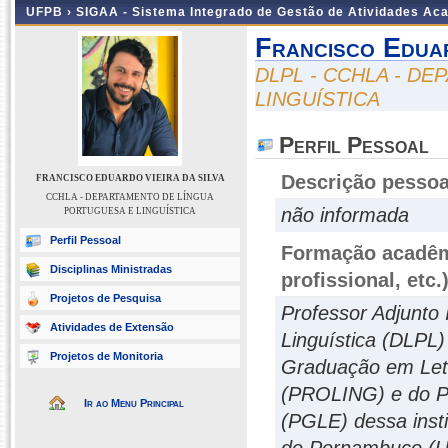
UFPB ›
SIGAA - Sistema Integrado de Gestão de Atividades Ac
Francisco Eduar
DLPL - CCHLA - D
LINGUÍSTICA
Perfil Pessoal
Descrição pessoa
FRANCISCO EDUARDO VIEIRA DA SILVA
CCHLA - DEPARTAMENTO DE LÍNGUA
não informada
PORTUGUESA E LINGUÍSTICA
Perfil Pessoal
Formação acadêmi
Disciplinas Ministradas
profissional, etc.
Projetos de Pesquisa
Professor Adjunto
Atividades de Extensão
Linguística (DLPL
Projetos de Monitoria
Graduação em Let
(PROLING) e do P
Ir ao Menu Principal
(PGLE) dessa insti