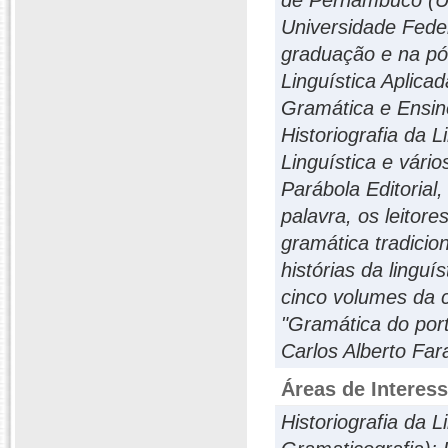
de Pernambuco (UF
Universidade Fede
graduação e na pós
Linguística Aplica
Gramática e Ensi
Historiografia da L
Linguística e vário
Parábola Editorial,
palavra, os leitor
gramática tradiciona
histórias da lingu
cinco volumes da 
"Gramática do port
Carlos Alberto Far
Áreas de Interes
Historiografia da L