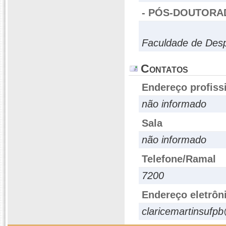
- PÓS-DOUTORA
Faculdade de Desp
Contatos
Endereço profiss
não informado
Sala
não informado
Telefone/Ramal
7200
Endereço eletrôn
claricemartinsufp