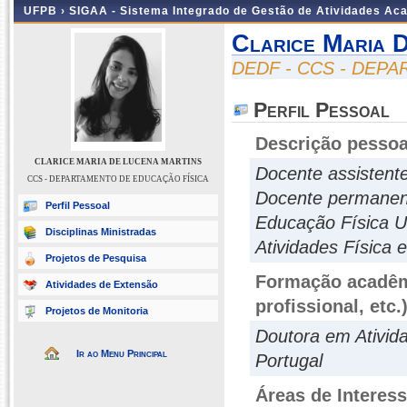
UFPB ›
SIGAA - Sistema Integrado de Gestão de Atividades Ac
Clarice Maria 
DEDF - CCS - DEP
Perfil Pessoal
Descrição pessoa
CLARICE MARIA DE LUCENA MARTINS
Docente assistent
CCS - DEPARTAMENTO DE EDUCAÇÃO FÍSICA
Docente permanen
Perfil Pessoal
Educação Física 
Disciplinas Ministradas
Atividades Físic
Projetos de Pesquisa
Formação acadêmi
Atividades de Extensão
profissional, etc.
Projetos de Monitoria
Doutora em Ativida
Ir ao Menu Principal
Portugal
Áreas de Interes