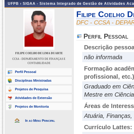
UFPB ›
SIGAA - Sistema Integrado de Gestão de Atividades Ac
Filipe Coelho D
DFC - CCSA - DEP
Perfil Pessoal
Descrição pessoa
FILIPE COELHO DE LIMA DUARTE
não informada
CCSA - DEPARTAMENTO DE FINANÇAS E
CONTABILIDADE
Formação acadêmi
Perfil Pessoal
profissional, etc.
Disciplinas Ministradas
Graduado em Ciênc
Projetos de Pesquisa
Mestre em Ciência
Atividades de Extensão
Áreas de Interes
Projetos de Monitoria
Atuária, Finanças,
Ir ao Menu Principal
Currículo Lattes: