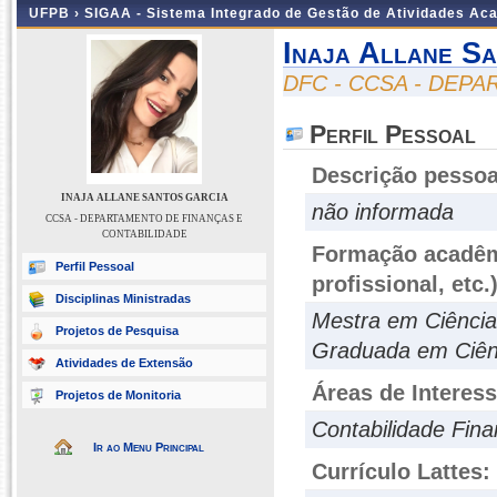
UFPB ›
SIGAA - Sistema Integrado de Gestão de Atividades Ac
Inaja Allane S
DFC - CCSA - DEP
Perfil Pessoal
Descrição pessoa
INAJA ALLANE SANTOS GARCIA
não informada
CCSA - DEPARTAMENTO DE FINANÇAS E
CONTABILIDADE
Formação acadêmi
Perfil Pessoal
profissional, etc.
Disciplinas Ministradas
Mestra em Ciênci
Projetos de Pesquisa
Graduada em Ciên
Atividades de Extensão
Áreas de Interes
Projetos de Monitoria
Contabilidade Fina
Ir ao Menu Principal
Currículo Lattes: