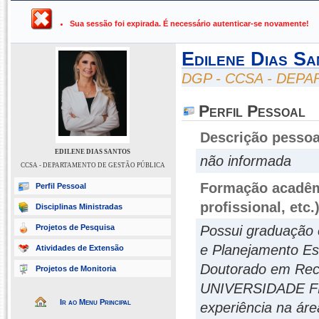
UFPB ›
SIGAA - Sistema Integrado de Gestão de Atividades Ac
Sua sessão foi expirada. É necessário autenticar-se novamente!
Edilene Dias Sa
DGP - CCSA - DEP
Perfil Pessoal
Descrição pessoa
EDILENE DIAS SANTOS
não informada
CCSA - DEPARTAMENTO DE GESTÃO PÚBLICA
Formação acadêmi
Perfil Pessoal
profissional, etc.
Disciplinas Ministradas
Projetos de Pesquisa
Possui graduação
e Planejamento Es
Atividades de Extensão
Doutorado em Recu
Projetos de Monitoria
UNIVERSIDADE F
Ir ao Menu Principal
experiência na ár