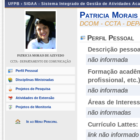
UFPB ›
SIGAA - Sistema Integrado de Gestão de Atividades Ac
Patricia Morais
DCOM - CCTA - D
Perfil Pessoal
Descrição pessoa
PATRICIA MORAIS DE AZEVEDO
não informada
CCTA - DEPARTAMENTO DE COMUNICAÇÃO
Formação acadêmi
Perfil Pessoal
profissional, etc.
Disciplinas Ministradas
Projetos de Pesquisa
não informada
Atividades de Extensão
Áreas de Interes
Projetos de Monitoria
não informadas
Ir ao Menu Principal
Currículo Lattes:
link não informado