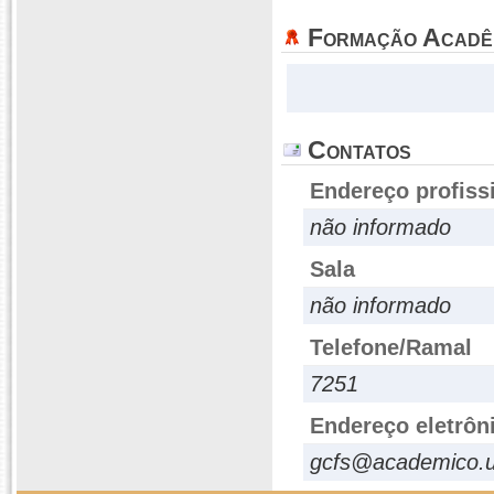
Formação Acadê
Contatos
Endereço profiss
não informado
Sala
não informado
Telefone/Ramal
7251
Endereço eletrôn
gcfs@academico.u