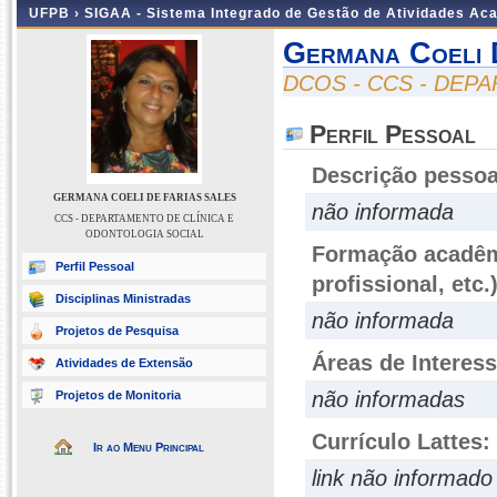
UFPB ›
SIGAA - Sistema Integrado de Gestão de Atividades Ac
Germana Coeli 
DCOS - CCS - DEP
Perfil Pessoal
Descrição pessoa
GERMANA COELI DE FARIAS SALES
não informada
CCS - DEPARTAMENTO DE CLÍNICA E
ODONTOLOGIA SOCIAL
Formação acadêmi
Perfil Pessoal
profissional, etc.
Disciplinas Ministradas
não informada
Projetos de Pesquisa
Áreas de Interes
Atividades de Extensão
não informadas
Projetos de Monitoria
Currículo Lattes:
Ir ao Menu Principal
link não informado