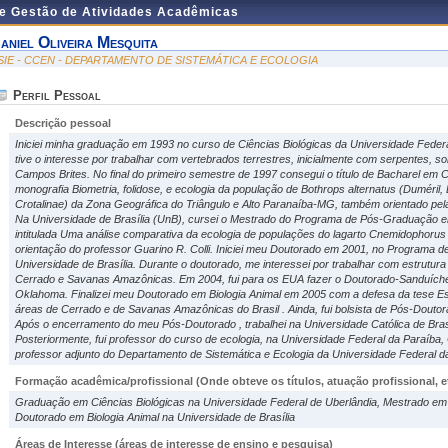
de Gestão de Atividades Acadêmicas
aniel Oliveira Mesquita
SIE - CCEN - DEPARTAMENTO DE SISTEMÁTICA E ECOLOGIA
Perfil Pessoal
Descrição pessoal
Iniciei minha graduação em 1993 no curso de Ciências Biológicas da Universidade Federa
tive o interesse por trabalhar com vertebrados terrestres, inicialmente com serpentes, s
Campos Brites. No final do primeiro semestre de 1997 consegui o título de Bacharel em 
monografia Biometria, folidose, e ecologia da população de Bothrops alternatus (Duméril,
Crotalinae) da Zona Geográfica do Triângulo e Alto Paranaíba-MG, também orientado pel
Na Universidade de Brasília (UnB), cursei o Mestrado do Programa de Pós-Graduação em
intitulada Uma análise comparativa da ecologia de populações do lagarto Cnemidophorus 
orientação do professor Guarino R. Colli. Iniciei meu Doutorado em 2001, no Programa 
Universidade de Brasília. Durante o doutorado, me interessei por trabalhar com estrutu
Cerrado e Savanas Amazônicas. Em 2004, fui para os EUA fazer o Doutorado-Sanduíche
Oklahoma. Finalizei meu Doutorado em Biologia Animal em 2005 com a defesa da tese Es
áreas de Cerrado e de Savanas Amazônicas do Brasil . Ainda, fui bolsista de Pós-Douto
Após o encerramento do meu Pós-Doutorado , trabalhei na Universidade Católica de Brasí
Posteriormente, fui professor do curso de ecologia, na Universidade Federal da Paraíba,
professor adjunto do Departamento de Sistemática e Ecologia da Universidade Federal 
Formação acadêmica/profissional (Onde obteve os títulos, atuação profissional, et
Graduação em Ciências Biológicas na Universidade Federal de Uberlândia, Mestrado em E
Doutorado em Biologia Animal na Universidade de Brasília
Áreas de Interesse
(áreas de interesse de ensino e pesquisa)