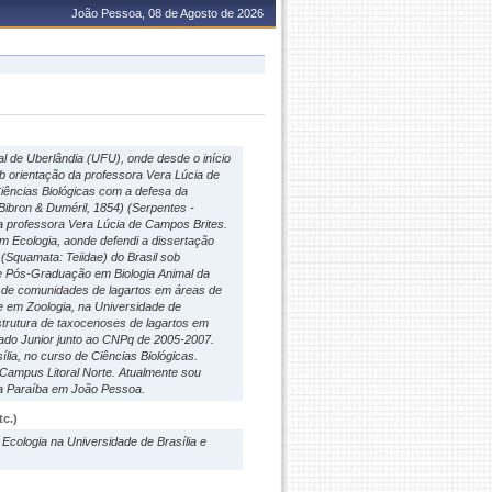
João Pessoa, 08 de Agosto de 2026
l de Uberlândia (UFU), onde desde o início
ob orientação da professora Vera Lúcia de
Ciências Biológicas com a defesa da
 Bibron & Duméril, 1854) (Serpentes -
a professora Vera Lúcia de Campos Brites.
 Ecologia, aonde defendi a dissertação
(Squamata: Teiidae) do Brasil sob
de Pós-Graduação em Biologia Animal da
ra de comunidades de lagartos em áreas de
 em Zoologia, na Universidade de
trutura de taxocenoses de lagartos em
rado Junior junto ao CNPq de 2005-2007.
lia, no curso de Ciências Biológicas.
 Campus Litoral Norte. Atualmente sou
da Paraíba em João Pessoa.
c.)
cologia na Universidade de Brasília e