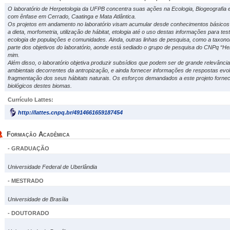
O laboratório de Herpetologia da UFPB concentra suas ações na Ecologia, Biogeografia e
com ênfase em Cerrado, Caatinga e Mata Atlântica.
Os projetos em andamento no laboratório visam acumular desde conhecimentos básicos s
a dieta, morfometria, utilização de hábitat, etologia até o uso destas informações para tes
ecologia de populações e comunidades. Ainda, outras linhas de pesquisa, como a taxonomi
parte dos objetivos do laboratório, aonde está sediado o grupo de pesquisa do CNPq “He
mim.
Além disso, o laboratório objetiva produzir subsídios que podem ser de grande relevância
ambientais decorrentes da antropização, e ainda fornecer informações de respostas evol
fragmentação dos seus hábitats naturais. Os esforços demandados a este projeto fornec
biológicos destes biomas.
Currículo Lattes:
http://lattes.cnpq.br/4914661659187454
Formação Acadêmica
- GRADUAÇÃO
Universidade Federal de Uberlândia
- MESTRADO
Universidade de Brasília
- DOUTORADO