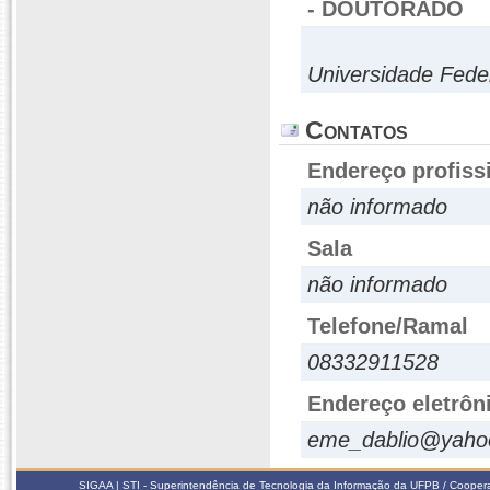
- DOUTORADO
Universidade Fed
Contatos
Endereço profiss
não informado
Sala
não informado
Telefone/Ramal
08332911528
Endereço eletrôn
eme_dablio@yaho
SIGAA | STI - Superintendência de Tecnologia da Informação da UFPB / Coope