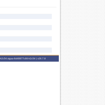
6-h2c54.sigaa-6d48877c66-h2c54 |
v26.7.8