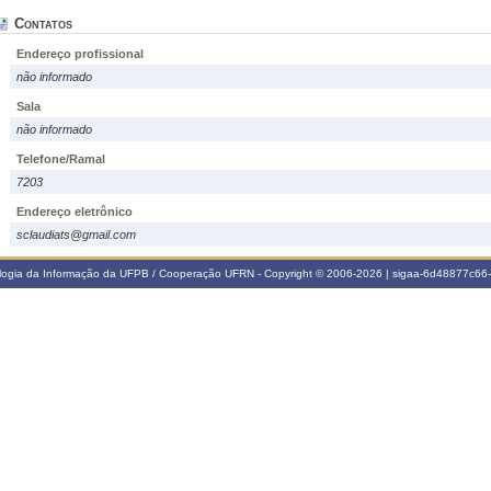
Contatos
Endereço profissional
não informado
Sala
não informado
Telefone/Ramal
7203
Endereço eletrônico
sclaudiats@gmail.com
ologia da Informação da UFPB / Cooperação UFRN - Copyright © 2006-2026 | sigaa-6d48877c6