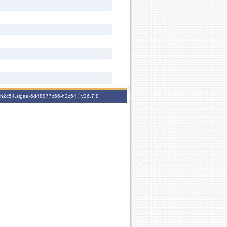
6-h2c54.sigaa-6d48877c66-h2c54 |
v26.7.8