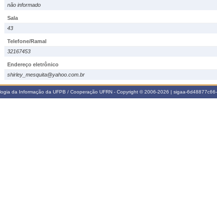
não informado
Sala
43
Telefone/Ramal
32167453
Endereço eletrônico
shirley_mesquita@yahoo.com.br
ologia da Informação da UFPB / Cooperação UFRN - Copyright © 2006-2026 | sigaa-6d48877c6