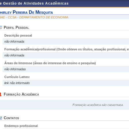
de Gestão de Atividades Acadêmicas
hirley Pereira De Mesquita
SAE - CCSA - DEPARTAMENTO DE ECONOMIA
Perfil Pessoal
Descrição pessoal
não informada
Formação acadêmica/profissional (Onde obteve os títulos, atuação profissional, et
não informada
Áreas de Interesse
(áreas de interesse de ensino e pesquisa)
não informadas
Currículo Lattes:
link não informado
Formação Acadêmica
Formação acadêmica não cadastrada
Contatos
Endereço profissional